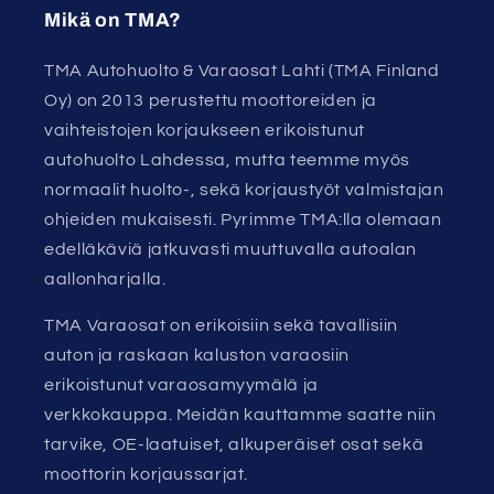
Mikä on TMA?
TMA Autohuolto & Varaosat Lahti (TMA Finland
Oy) on 2013 perustettu moottoreiden ja
vaihteistojen korjaukseen erikoistunut
autohuolto Lahdessa, mutta teemme myös
normaalit huolto-, sekä korjaustyöt valmistajan
ohjeiden mukaisesti. Pyrimme TMA:lla olemaan
edelläkäviä jatkuvasti muuttuvalla autoalan
aallonharjalla.
TMA Varaosat on erikoisiin sekä tavallisiin
auton ja raskaan kaluston varaosiin
erikoistunut varaosamyymälä ja
verkkokauppa. Meidän kauttamme saatte niin
tarvike, OE-laatuiset, alkuperäiset osat sekä
moottorin korjaussarjat.