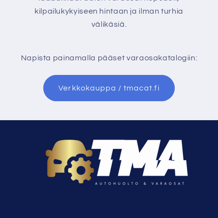
kilpailukykyiseen hintaan ja ilman turhia
välikäsiä.
Napista painamalla pääset varaosakatalogiin:
Verkkokauppa / tmacat.fi