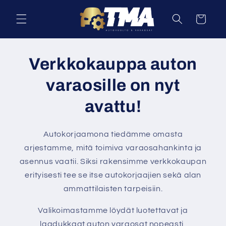
Ohita ja
siirry
Ostoskori
sisältöön
Verkkokauppa auton
varaosille on nyt
avattu!
Autokorjaamona tiedämme omasta
arjestamme, mitä toimiva varaosahankinta ja
asennus vaatii. Siksi rakensimme verkkokaupan
erityisesti tee se itse autokorjaajien sekä alan
ammattilaisten tarpeisiin.
Valikoimastamme löydät luotettavat ja
laadukkaat auton varaosat nopeasti,