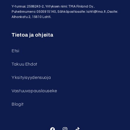
Y-tunnus: 2586243-2, Yrityksen nimi: TMA Finland Oy ,
Puhelinnumero: 0505915140, Sähköpostiosoite: lahti@tma.fi ,Osoite:
Alhonkatu 2, 15610 Lahti.
Tietoa ja ohjeita
Etsi
Takuu Ehdot
Yksityisyydensuoja
Vastuuvapauslauseke
Blogit