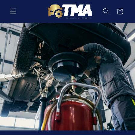
Ohita ja
siirry
Ostoskori
sisältöön