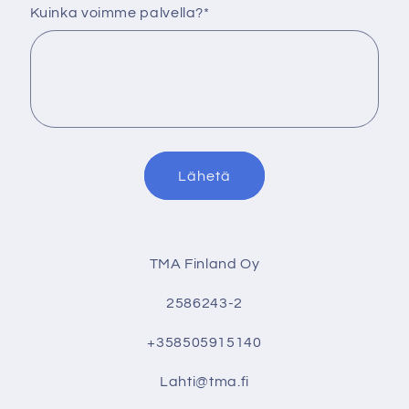
Kuinka voimme palvella?
*
Lähetä
TMA Finland Oy
2586243-2
+358505915140
Lahti@tma.fi