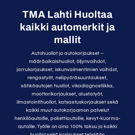
TMA Lahti Huoltaa
kaikki automerkit ja
mallit
Autohuollot ja autokorjaukset –
määräaikaishuollot, öljynvaihdot,
jarrukorjaukset, iskunvaimentimien vaihdot,
rengastyöt, nelipyöräsuuntaukset,
sähköautojen huollot, vikadiagnostiikka,
moottorikorjaukset, alustatyöt,
ilmastointihuollot, katsastuskorjaukset sekä
kaikki muut autokorjaamon palvelut
henkilöautoille, pakettiautoille, kevyt-kuorma-
autoille. Työlle on aina 100% takuu ja kaikki
huollot sekä korjaukset tehdään