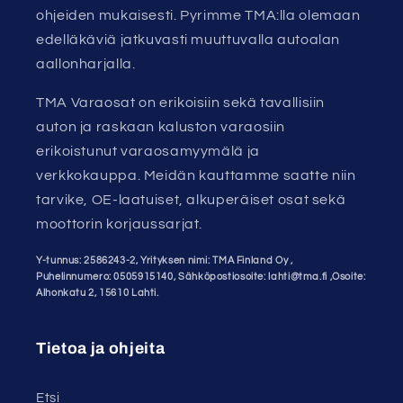
ohjeiden mukaisesti. Pyrimme TMA:lla olemaan
edelläkäviä jatkuvasti muuttuvalla autoalan
aallonharjalla.
TMA Varaosat on erikoisiin sekä tavallisiin
auton ja raskaan kaluston varaosiin
erikoistunut varaosamyymälä ja
verkkokauppa. Meidän kauttamme saatte niin
tarvike, OE-laatuiset, alkuperäiset osat sekä
moottorin korjaussarjat.
Y-tunnus: 2586243-2, Yrityksen nimi: TMA Finland Oy ,
Puhelinnumero: 0505915140, Sähköpostiosoite: lahti@tma.fi ,Osoite:
Alhonkatu 2, 15610 Lahti.
Tietoa ja ohjeita
Etsi